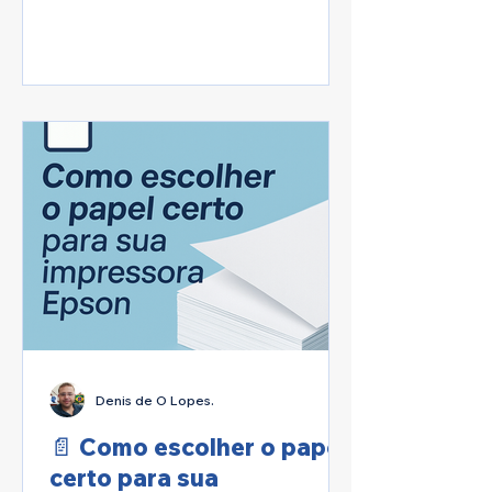
para residências que dependem de
equipamentos como impressoras,
notebooks e projetores. A
terceirização de serviços de TI
surge como uma solução
estratégica para garantir a
continuidade operacional, reduzir
custos e contar com suporte técnico
especializado. Neste artigo, vou
explicar de forma clara e objetiva
como funciona a terceirização de
serviços de TI
Denis de O Lopes.
📄 Como escolher o papel
certo para sua