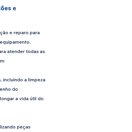
ções e
ção e reparo para
u equipamento.
ara atender todas as
em:
incluindo a limpeza
penho do
ongar a vida útil do
lizando peças