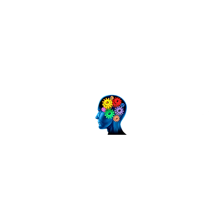
Siga-nos
Data estimada de entrega dos prod
2 a 5 dias úteis
Envio será calculado de acordo com o C
informado pelo cliente, no momento da c