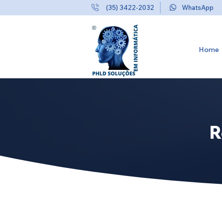
(35) 3422-2032
WhatsApp
Home
R