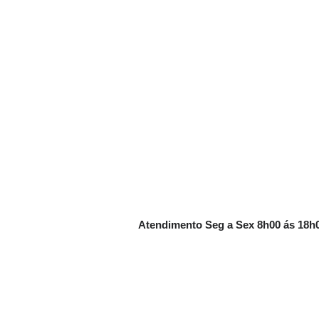
Contato
35 3422-2032 / 3421-7164 / 98852-871
comercial@phld.com.br
Atendimento Seg a Sex 8h00 ás 18h
utos
CNPJ
18.560.058/0001-55
EP
ompra
Endereço
Rua Bom Jesus, 509 - Centr