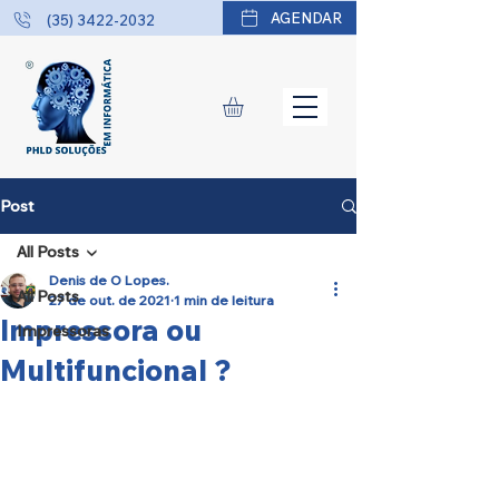
AGENDAR
(35) 3422-2032
Post
All Posts
Denis de O Lopes.
All Posts
27 de out. de 2021
1 min de leitura
Impressora ou
Impressoras
Multifuncional ?