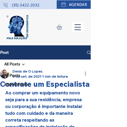
AGENDAR
(35) 3422-2032
Post
All Posts
Denis de O Lopes.
All Posts
6 de set. de 2021
1 min de leitura
Contrate um Especialista
Impressoras
Ao comprar um equipamento novo 
seja para a sua residência, empresa 
ou corporação é importante instalar 
tudo com cuidado e da maneira 
correta respeitando as 
especificações de instalação de 