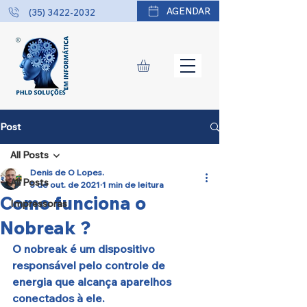
AGENDAR
(35) 3422-2032
Post
All Posts
Denis de O Lopes.
All Posts
5 de out. de 2021
1 min de leitura
Como funciona o
Impressoras
Nobreak ?
O nobreak é um dispositivo 
responsável pelo controle de 
energia que alcança aparelhos 
conectados à ele. 