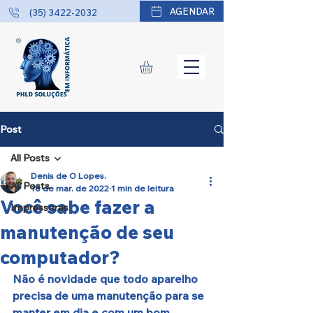
AGENDAR
(35) 3422-2032
Post
All Posts
Denis de O Lopes.
All Posts
18 de mar. de 2022
1 min de leitura
Você sabe fazer a
Impressoras
manutenção de seu
computador?
Não é novidade que todo aparelho 
precisa de uma manutenção para se 
manter em dia e com um bom 