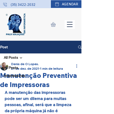
AGENDAR
(35) 3422-2032
Post
All Posts
Denis de O Lopes.
All Posts
21 de dez. de 2021
1 min de leitura
Manutenção Preventiva
Impressoras
de Impressoras
A manutenção das impressoras 
pode ser um dilema para muitas 
pessoas, afinal, será que a limpeza 
da própria máquina já não é 