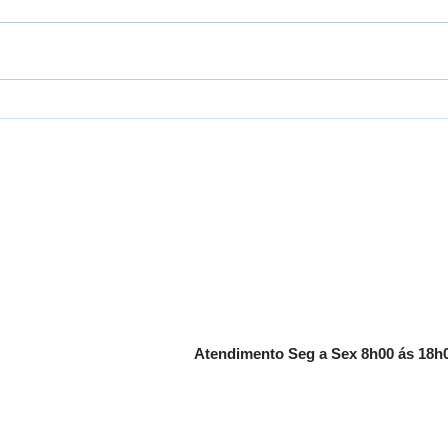
📄 Como escolher o papel
Por 
certo para sua impressora
Orig
Epson.
Contato
35 3422-2032 / 3421-7164 / 98852-871
comercial@phld.com.br
Atendimento Seg a Sex 8h00 ás 18h
utos
CNPJ
18.560.058/0001-55
EP
ompra