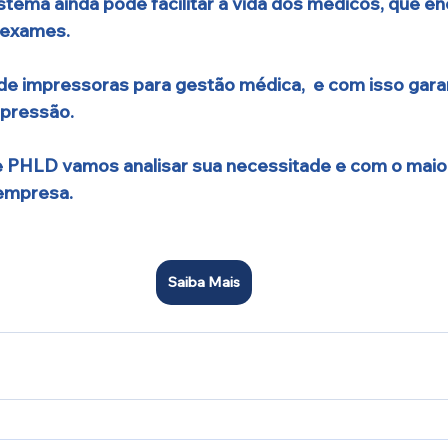
stema ainda pode facilitar a vida dos médicos, que 
 exames. 
de impressoras para gestão médica,  e com isso gara
mpressão.
 PHLD vamos analisar sua necessitade e com o maior
 empresa.
Saiba Mais