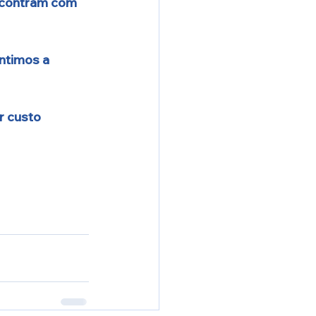
encontram com 
ntimos a 
 custo 