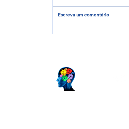
Escreva um comentário
Entenda Como Funciona a
Terceirização de Serviços
de TI
Siga-nos
Data estimada de entrega dos prod
2 a 5 dias úteis
Envio será calculado de acordo com o C
informado pelo cliente, no momento da c