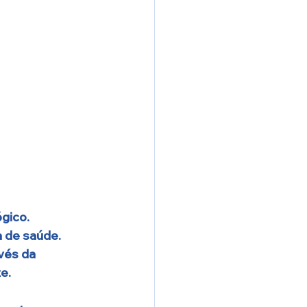
gico. 
 de saúde. 
vés da 
e. 